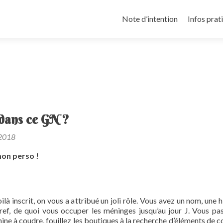
Aller
au
Note d’intention
Infos prat
contenu
principal
 dans ce GN ?
 2018
 mon perso !
ilà inscrit, on vous a attribué un joli rôle. Vous avez un nom, une h
bref, de quoi vous occuper les méninges jusqu’au jour J. Vous pa
hine à coudre, fouillez les boutiques à la recherche d’éléments de 