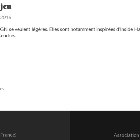
 jeu
 2018
 GN se veulent légères. Elles sont notamment inspirées d’Inside H
Cendres.
es
 France)
Association 