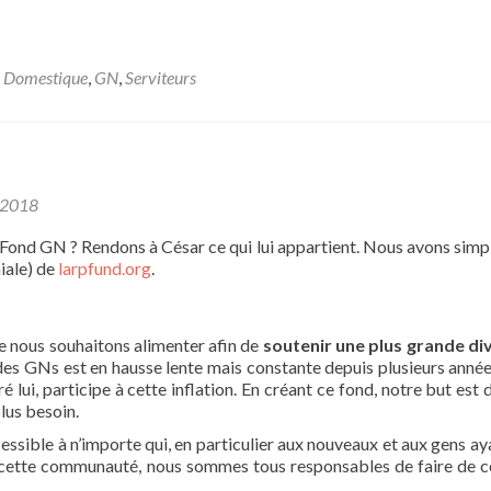
,
Domestique
,
GN
,
Serviteurs
 2018
e Fond GN ? Rendons à César ce qui lui appartient. Nous avons sim
niale) de
larpfund.org
.
e nous souhaitons alimenter afin de
soutenir une plus grande di
f des GNs est en hausse lente mais constante depuis plusieurs année
 lui, participe à cette inflation. En créant ce fond, notre but est 
plus besoin.
ible à n’importe qui, en particulier aux nouveaux et aux gens ay
e cette communauté, nous sommes tous responsables de faire de c