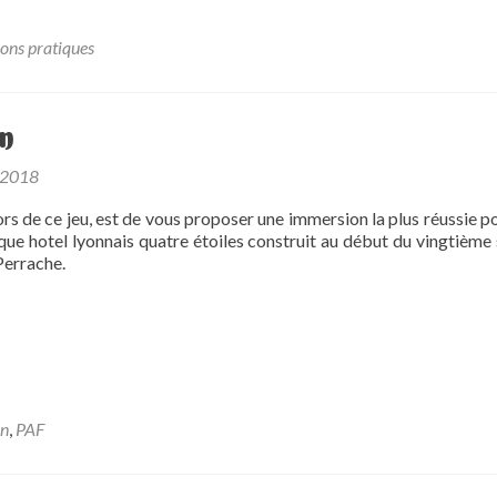
ons pratiques
on
 2018
ors de ce jeu, est de vous proposer une immersion la plus réussie po
ue hotel lyonnais quatre étoiles construit au début du vingtième s
Perrache.
on
,
PAF