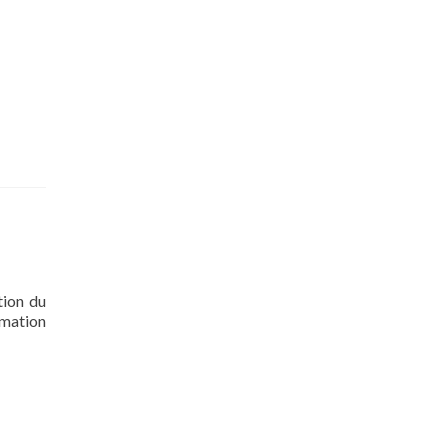
tion du
rmation