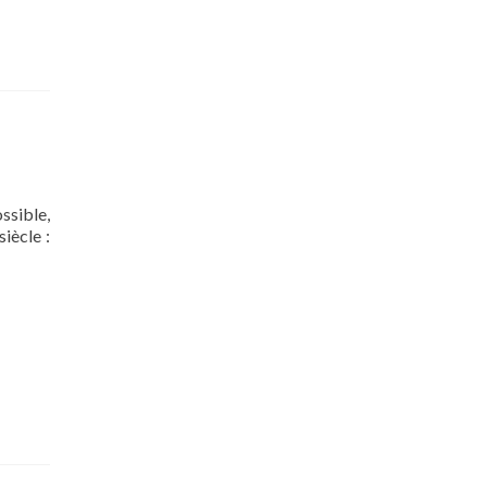
ssible,
iècle :