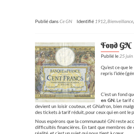
Publié dans
Ce GN
Identifié
1912
,
Bienveillance
Fond GN
Publié le
25 juin
Qu’est ce que l
repris l’idée (gé
C’est un fond qu
en GN
. Le tari
devient un loisir couteux, et GNafron, bien malgré
des tickets à tarif réduit, pour ceux qui en ont le 
Nous espérons que la communauté GN reste access
difficultés financières. En tant que membres d
réalité, et c’est un sujet qui nous tient à cœur.