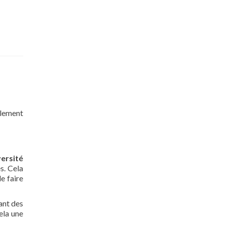
plement
versité
s. Cela
de faire
ant des
ela une