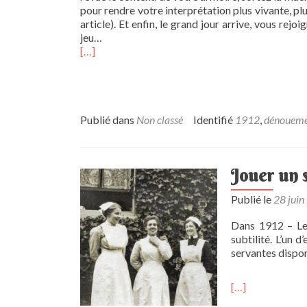
pour rendre votre interprétation plus vivante, pl
article). Et enfin, le grand jour arrive, vous rejo
jeu…
[…]
Publié dans
Non classé
Identifié
1912
,
dénouem
Jouer un 
Publié le
28 juin
Dans 1912 – Le 
subtilité. L’un d
servantes dispon
[…]