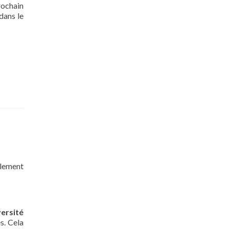
rochain
 dans le
plement
versité
s. Cela