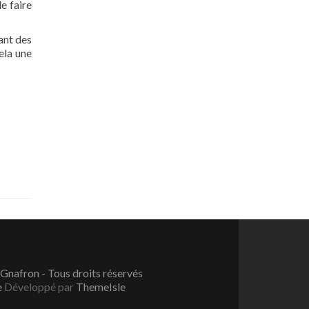
de faire
ant des
ela une
Gnafron - Tous droits réservés
e
Développé par
ThemeIsle