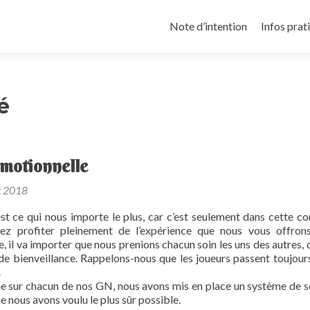
Aller
au
Note d’intention
Infos prat
contenu
principal
é
émotionnelle
t 2018
st ce qui nous importe le plus, car c’est seulement dans cette co
ez profiter pleinement de l’expérience que nous vous offron
e, il va importer que nous prenions chacun soin les uns des autres, 
 de bienveillance. Rappelons-nous que les joueurs passent toujour
.
 sur chacun de nos GN, nous avons mis en place un système de s
e nous avons voulu le plus sûr possible.