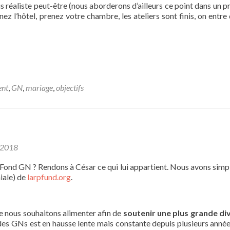
us réaliste peut-être (nous aborderons d’ailleurs ce point dans un p
ignez l’hôtel, prenez votre chambre, les ateliers sont finis, on entre
ent
,
GN
,
mariage
,
objectifs
 2018
e Fond GN ? Rendons à César ce qui lui appartient. Nous avons sim
niale) de
larpfund.org
.
e nous souhaitons alimenter afin de
soutenir une plus grande di
f des GNs est en hausse lente mais constante depuis plusieurs année